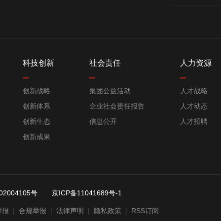
科技创新
社会责任
人力资源
创新战略
集团公益活动
人才战略
创新体系
企业社会责任报告
人才动态
创新生态
信息公开
人才招聘
创新成果
2004105号
京ICP备11041689号-1
举报
|
合规举报
|
法律声明
|
隐私政策
|
RSS订阅