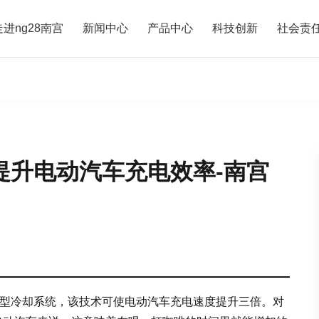
走进ng28南宫
新闻中心
产品中心
科技创新
社会责
e技术提升电动汽车充电效率-南宫
ve的新型冷却系统，该技术可使电动汽车充电速度提升三倍。对