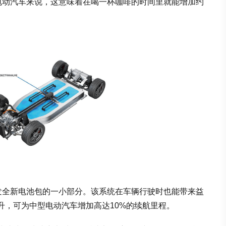
的电动汽车来说，这意味着在喝一杯咖啡的时间里就能增加约
开发全新电池包的一小部分。该系统在车辆行驶时也能带来益
升，可为中型电动汽车增加高达10%的续航里程。