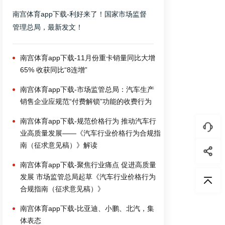
南宫体育app下载-利好来了！国家市场监督
管理总局，最新发文！
南宫体育app下载-11月份重卡销量同比大增
65% 收获同比“8连增”
南宫体育app下载-市场监管总局：汽车生产
销售企业应规范“付费解锁”功能的收费行为
南宫体育app下载-规范价格行为 推动汽车行
业高质量发展——《汽车行业价格行为合规指
南（征求意见稿）》解读
南宫体育app下载-聚焦行业痛点 促进高质量
发展 市场监管总局起草《汽车行业价格行为
合规指南（征求意见稿）》
南宫体育app下载-比亚迪、小鹏、北汽，集
体表态