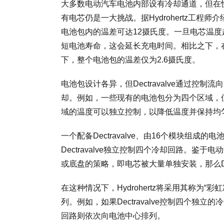
大多数电动汽车电池内部设有冷却通道，但在
有电芯仍是一大挑战。据Hydrohertz工程
电池包内的温差可达12摄氏度。一旦电芯温度
短电池寿命，这会延长充电时间。相比之下，在
下，整个电池包的温差仅为2.6摄氏度。
电池包设计各异，但Dectravalve通过
却。例如，一些现有的电池包分为四个区域，但这
域的温度可以独立控制，以降低温度并保持均
一个配备Dectravalve、由16个模块组
Dectravalve独立控制四个冷却回路。
或底盘的策略，即电芯被大量单独安装，那么Dect
在这种情况下，Hydrohertz将采用其称为
列。例如，如果Dectravalve控制四个
回路则依次向电池中心排列。