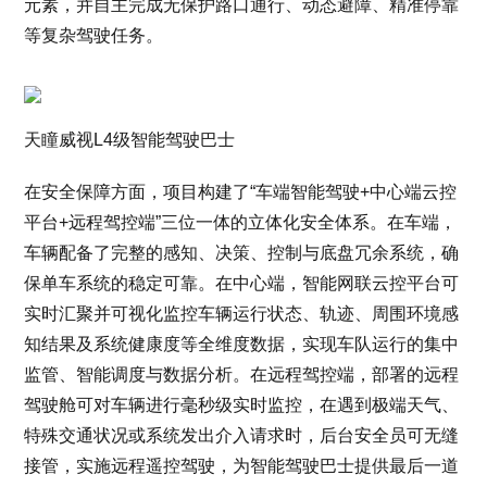
元素，并自主完成无保护路口通行、动态避障、精准停靠
等复杂驾驶任务。
天瞳威视L4级智能驾驶巴士
在安全保障方面，项目构建了“车端智能驾驶+中心端云控
平台+远程驾控端”三位一体的立体化安全体系。在车端，
车辆配备了完整的感知、决策、控制与底盘冗余系统，确
保单车系统的稳定可靠。在中心端，智能网联云控平台可
实时汇聚并可视化监控车辆运行状态、轨迹、周围环境感
知结果及系统健康度等全维度数据，实现车队运行的集中
监管、智能调度与数据分析。在远程驾控端，部署的远程
驾驶舱可对车辆进行毫秒级实时监控，在遇到极端天气、
特殊交通状况或系统发出介入请求时，后台安全员可无缝
接管，实施远程遥控驾驶，为智能驾驶巴士提供最后一道