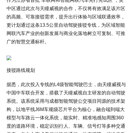
作为江苏省首批“车联网和智能网联汽车先行先试区”，吴
中区通过此次与天瞳威视的合作，不仅将有效满足该片区
的高频、可靠接驳需求，提升出行体验与区域联通效率，
更计划通过这条13.5公里自动驾驶接驳专线，为区域智能
网联汽车产业的创新发展与商业化落地树立可复制、可推
广的智慧交通标杆。
接驳路线规划
据悉，此次投入专线的L4级智能驾驶巴士，由天瞳威视与
中国中车联合开发，搭载了天瞳威视自主研发的自动驾驶
系统。该系统采用与成都智能驾驶公交项目同源的技术架
构，以地平线J6M车规级芯片平台为核心，融合端到端大
模型与车路云一体化系统，能实时、精准地感知周围360
度的道路环境，稳定识别行人、车辆、信号灯等多种交通