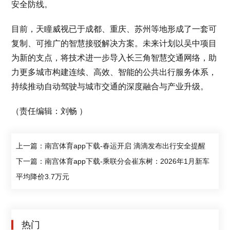
安全防线。
目前，天瞳威视已于成都、重庆、苏州等地形成了一套可
复制、可推广的智慧接驳解决方案。未来计划以吴中项目
为新的支点，将技术进一步导入长三角智慧交通网络，助
力更多城市构建连续、高效、智能的公共出行服务体系，
持续推动自动驾驶与城市交通的深度融合与产业升级。
（责任编辑：刘畅 ）
上一篇：南宫体育app下载-春运开启 滴滴发布出行安全提醒
下一篇：南宫体育app下载-乘联分会崔东树：2026年1月新车
平均降价3.7万元
热门