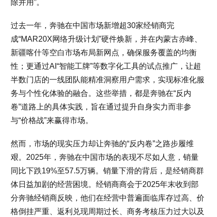
除并用”。
过去一年，奔驰在中国市场新增超30家经销商完
成“MAR20X网络升级计划”硬件焕新，并在内蒙古赤峰、
新疆喀什等空白市场布局新网点，确保服务覆盖的均衡
性；更通过AI“智能工牌”等数字化工具的试点推广，让超
半数门店的一线团队能精准洞察用户需求，实现标准化服
务与个性化体验的融合。这些举措，都是奔驰在“反内
卷”道路上的具体实践，旨在通过提升自身实力而非参
与“价格战”来赢得市场。
然而，市场的现实压力却让奔驰的“反内卷”之路步履维
艰。2025年，奔驰在中国市场的表现不尽如人意，销量
同比下跌19%至57.5万辆。销量下滑的背后，是经销商群
体日益加剧的经营困境。经销商商会于2025年末收到部
分奔驰经销商反映，他们在经营中普遍面临库存过高、价
格倒挂严重、返利兑现周期过长、商务考核压力过大以及