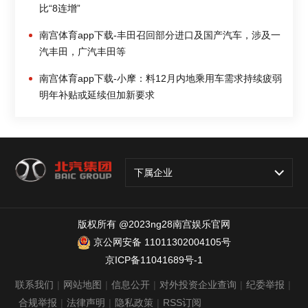
比“8连增”
南宫体育app下载-丰田召回部分进口及国产汽车，涉及一
汽丰田，广汽丰田等
南宫体育app下载-小摩：料12月内地乘用车需求持续疲弱
明年补贴或延续但加新要求
下属企业
版权所有 @2023ng28南宫娱乐官网
京公网安备 11011302004105号
京ICP备11041689号-1
联系我们
|
网站地图
|
信息公开
|
对外投资企业查询
|
纪委举报
|
合规举报
|
法律声明
|
隐私政策
|
RSS订阅