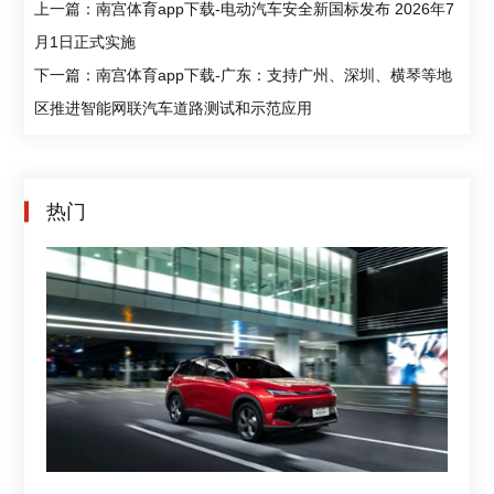
上一篇：南宫体育app下载-电动汽车安全新国标发布 2026年7
月1日正式实施
下一篇：南宫体育app下载-广东：支持广州、深圳、横琴等地
区推进智能网联汽车道路测试和示范应用
热门