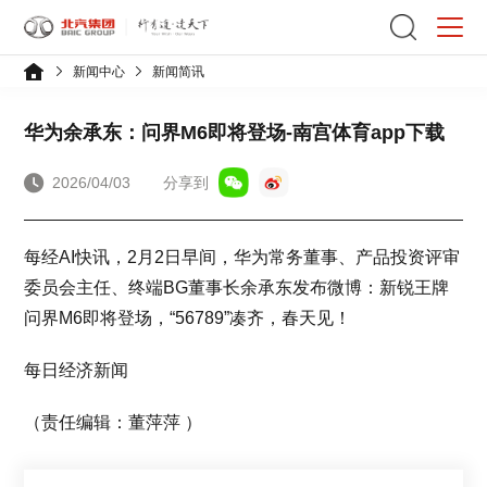
新闻中心
新闻简讯
华为余承东：问界M6即将登场-南宫体育app下载
2026/04/03
分享到
每经AI快讯，2月2日早间，华为常务董事、产品投资评审
委员会主任、终端BG董事长余承东发布微博：新锐王牌
问界M6即将登场，“56789”凑齐，春天见！
每日经济新闻
（责任编辑：董萍萍 ）