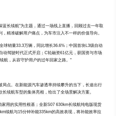
选深蓝长续航”为主题，通过一场线上直播，回顾过去一年取
利，精准破解用户痛点，为车市注入不一样的价值导向。
球销量33.3万辆，同比增长36.6%；中国首块L3级自动
自动驾驶时代正式开启；C轮融资61亿元，获国资与市场
续航，从容守护用户的过年回家之路。”
破局点。在新能源汽车渗透率持续攀升的当下，长途出行
款长续航车型的集体亮相，给出了全场景解决方案。
勤家用的实用性根基；全新S07 630km长续航纯电版现货
km续航与15分钟补能335km的高效表现，将补能效率拉