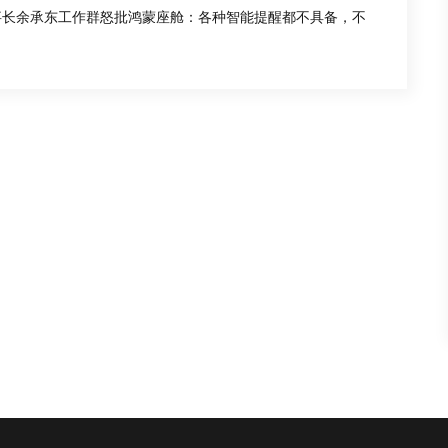
董事长余承东工作群怒批鸿蒙座舱：各种智能提醒都不具备，不