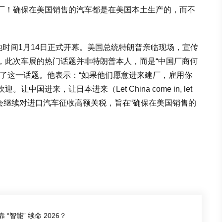
厂！确保在美国销售的汽车都是在美国本土生产的，而不
地时间1月14日正式开幕。美国总统特朗普亲临现场，宣传
，此次车展的热门话题并非特朗普本人，而是“中国厂商何
了这一话题。他表示：“如果他们愿意进来建厂，雇用你
进来，让日本进来（Let China come in, let
普也重申会继续对进口汽车征收高额关税，旨在“确保在美国销售的
智能” 续命 2026？