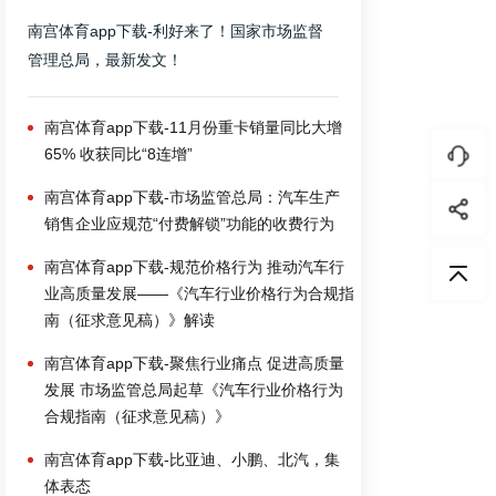
南宫体育app下载-利好来了！国家市场监督
管理总局，最新发文！
南宫体育app下载-11月份重卡销量同比大增
65% 收获同比“8连增”
南宫体育app下载-市场监管总局：汽车生产
销售企业应规范“付费解锁”功能的收费行为
南宫体育app下载-规范价格行为 推动汽车行
业高质量发展——《汽车行业价格行为合规指
南（征求意见稿）》解读
南宫体育app下载-聚焦行业痛点 促进高质量
发展 市场监管总局起草《汽车行业价格行为
合规指南（征求意见稿）》
南宫体育app下载-比亚迪、小鹏、北汽，集
体表态