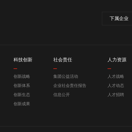
下属企业
科技创新
社会责任
人力资源
创新战略
集团公益活动
人才战略
创新体系
企业社会责任报告
人才动态
创新生态
信息公开
人才招聘
创新成果