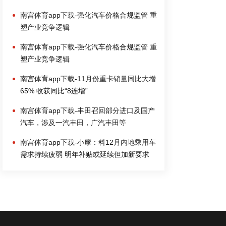
南宫体育app下载-强化汽车价格合规监管 重
塑产业竞争逻辑
南宫体育app下载-强化汽车价格合规监管 重
塑产业竞争逻辑
南宫体育app下载-11月份重卡销量同比大增
65% 收获同比“8连增”
南宫体育app下载-丰田召回部分进口及国产
汽车，涉及一汽丰田，广汽丰田等
南宫体育app下载-小摩：料12月内地乘用车
需求持续疲弱 明年补贴或延续但加新要求