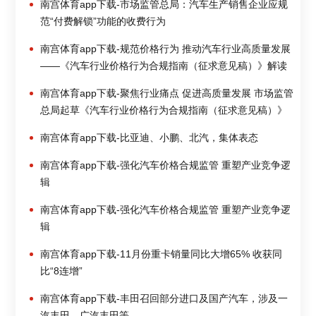
南宫体育app下载-市场监管总局：汽车生产销售企业应规
范“付费解锁”功能的收费行为
南宫体育app下载-规范价格行为 推动汽车行业高质量发展
——《汽车行业价格行为合规指南（征求意见稿）》解读
南宫体育app下载-聚焦行业痛点 促进高质量发展 市场监管
总局起草《汽车行业价格行为合规指南（征求意见稿）》
南宫体育app下载-比亚迪、小鹏、北汽，集体表态
南宫体育app下载-强化汽车价格合规监管 重塑产业竞争逻
辑
南宫体育app下载-强化汽车价格合规监管 重塑产业竞争逻
辑
南宫体育app下载-11月份重卡销量同比大增65% 收获同
比“8连增”
南宫体育app下载-丰田召回部分进口及国产汽车，涉及一
汽丰田，广汽丰田等