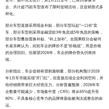
更早。据不完全统计，从1月1日至今，已有20多家车
企、共计超75款车型发布了限时促销活动，且促销形式多
样化。
部分车型直接采用现金补贴，部分车型玩起“一口价”卖
车，部分车型则采用金融贷款3年免息或5年免息的策略，
部分车型叠加置换补贴、“补上加补”。全国乘联分会秘书
长崔东树认为，此轮车企的降价不是“价格战”，而是价格
的合理回归。但展望2026年，车企的降价势头仍将持
续。
分析指出，车企促销有望刺激销量，部分机构预计2026
年1月车市能实现“开门红”，但直接压缩企业利润空间，并
给经销商带来巨大经营压力。分析普遍预测，2026年车
企数量可能减少，市场集中度（CR5）将从65%提升至
80%，不具备核心竞争力的品牌将面临被淘汰或整合的命
运。