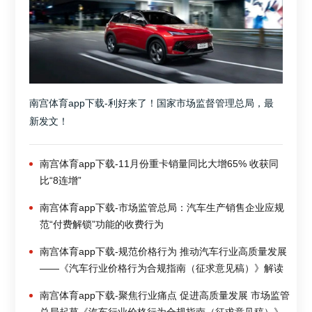
南宫体育app下载-利好来了！国家市场监督管理总局，最
新发文！
南宫体育app下载-11月份重卡销量同比大增65% 收获同
比“8连增”
南宫体育app下载-市场监管总局：汽车生产销售企业应规
范“付费解锁”功能的收费行为
南宫体育app下载-规范价格行为 推动汽车行业高质量发展
——《汽车行业价格行为合规指南（征求意见稿）》解读
南宫体育app下载-聚焦行业痛点 促进高质量发展 市场监管