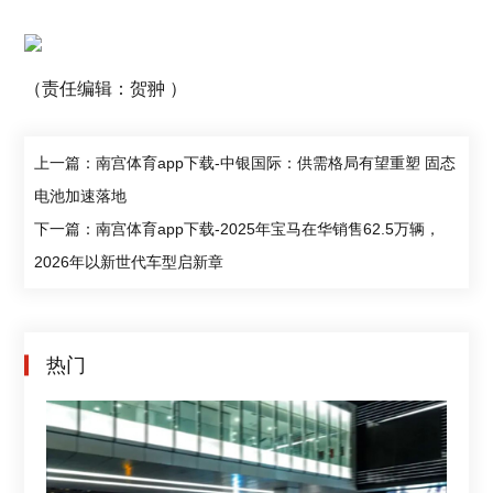
（责任编辑：贺翀 ）
上一篇：南宫体育app下载-中银国际：供需格局有望重塑 固态
电池加速落地
下一篇：南宫体育app下载-2025年宝马在华销售62.5万辆，
2026年以新世代车型启新章
热门