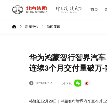
首页
新闻中心
新闻简讯
华为鸿蒙智行智界汽车：
连续3个月交付量破万-
2026/07/04
分享到
格隆汇12月29日｜鸿蒙智行智界汽车宣布其12