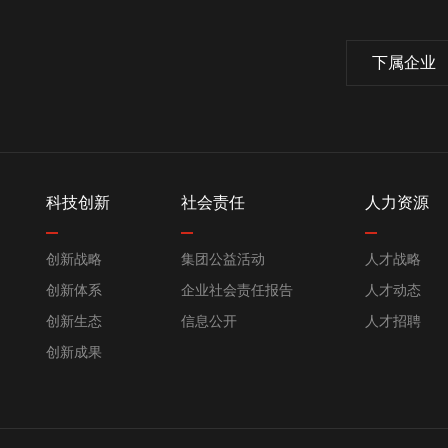
下属企业
科技创新
社会责任
人力资源
创新战略
集团公益活动
人才战略
创新体系
企业社会责任报告
人才动态
创新生态
信息公开
人才招聘
创新成果