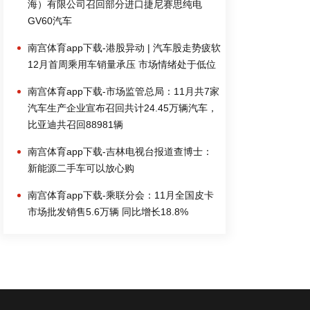
海）有限公司召回部分进口捷尼赛思纯电
GV60汽车
南宫体育app下载-港股异动 | 汽车股走势疲软
12月首周乘用车销量承压 市场情绪处于低位
南宫体育app下载-市场监管总局：11月共7家
汽车生产企业宣布召回共计24.45万辆汽车，
比亚迪共召回88981辆
南宫体育app下载-吉林电视台报道查博士：
新能源二手车可以放心购
南宫体育app下载-乘联分会：11月全国皮卡
市场批发销售5.6万辆 同比增长18.8%