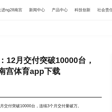
走进ng28南宫
新闻中心
产品中心
科技创新
社会责
12月交付突破10000台，
南宫体育app下载
月交付突破10000台，连续3个月交付量破万。