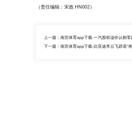
（责任编辑：宋政 HN002）
上一篇：南宫体育app下载-一汽股权溢价认购零跑
下一篇：南宫体育app下载-比亚迪李云飞辟谣