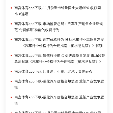
南宫体育app下载-11月份重卡销量同比大增65% 收获同
比“8连增”
南宫体育app下载-市场监管总局：汽车生产销售企业应规
范“付费解锁”功能的收费行为
南宫体育app下载-规范价格行为 推动汽车行业高质量发展
——《汽车行业价格行为合规指南（征求意见稿）》解读
南宫体育app下载-聚焦行业痛点 促进高质量发展 市场监管
总局起草《汽车行业价格行为合规指南（征求意见稿）》
南宫体育app下载-比亚迪、小鹏、北汽，集体表态
南宫体育app下载-强化汽车价格合规监管 重塑产业竞争逻
辑
南宫体育app下载-强化汽车价格合规监管 重塑产业竞争逻
辑