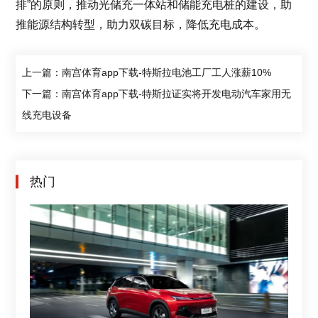
排”的原则，推动光储充一体站和储能充电桩的建设，助
推能源结构转型，助力双碳目标，降低充电成本。
上一篇：南宫体育app下载-特斯拉电池工厂工人涨薪10%
下一篇：南宫体育app下载-特斯拉证实将开发电动汽车家用无
线充电设备
热门