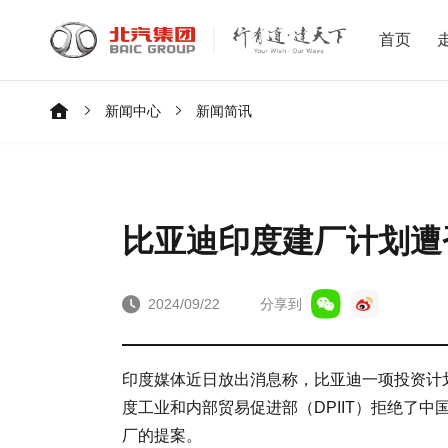
首页
新闻中心
新闻简讯
比亚迪印度建厂计划遭否
2024/09/22
分享到
印度媒体近日放出消息称，比亚迪一项投资计
度工业和内部贸易促进部（DPIIT）拒绝了
厂的提案。