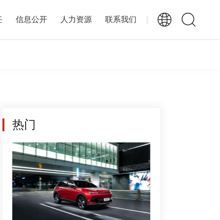
任
信息公开
人力资源
联系我们
热门