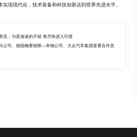
本实现现代化，技术装备和科技创新达到世界先进水平。
马斯克：与莫迪谈的不错 将尽快进入印度
宝马公司、德国梅赛德斯—奔驰公司、大众汽车集团签署合作意