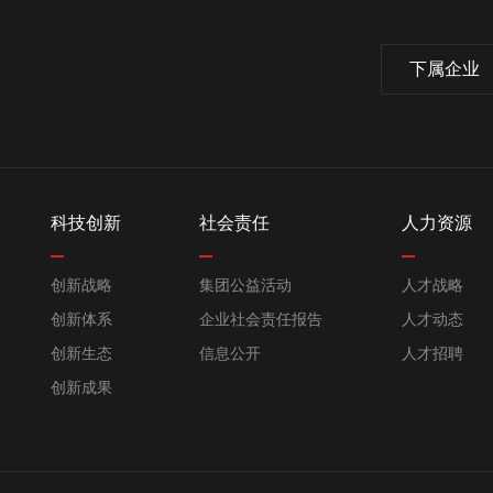
下属企业
科技创新
社会责任
人力资源
创新战略
集团公益活动
人才战略
创新体系
企业社会责任报告
人才动态
创新生态
信息公开
人才招聘
创新成果