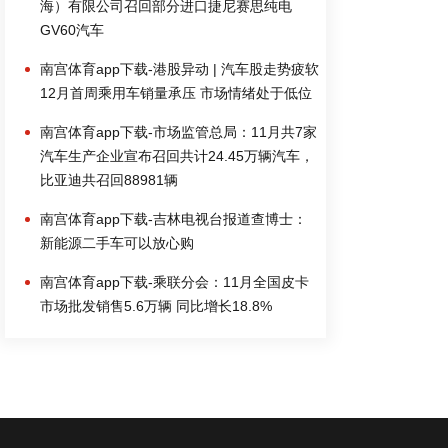
海）有限公司召回部分进口捷尼赛思纯电
GV60汽车
南宫体育app下载-港股异动 | 汽车股走势疲软
12月首周乘用车销量承压 市场情绪处于低位
南宫体育app下载-市场监管总局：11月共7家
汽车生产企业宣布召回共计24.45万辆汽车，
比亚迪共召回88981辆
南宫体育app下载-吉林电视台报道查博士：
新能源二手车可以放心购
南宫体育app下载-乘联分会：11月全国皮卡
市场批发销售5.6万辆 同比增长18.8%