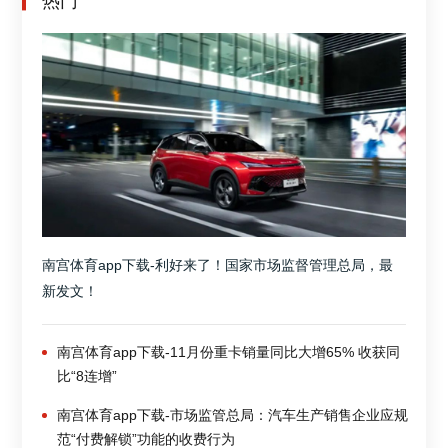
热门
南宫体育app下载-利好来了！国家市场监督管理总局，最
新发文！
南宫体育app下载-11月份重卡销量同比大增65% 收获同
比“8连增”
南宫体育app下载-市场监管总局：汽车生产销售企业应规
范“付费解锁”功能的收费行为