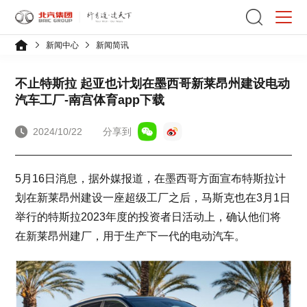
新闻中心
新闻简讯
不止特斯拉 起亚也计划在墨西哥新莱昂州建设电动
汽车工厂-南宫体育app下载
2024/10/22
分享到
5月16日消息，据外媒报道，在墨西哥方面宣布特斯拉计
划在新莱昂州建设一座超级工厂之后，马斯克也在3月1日
举行的特斯拉2023年度的投资者日活动上，确认他们将
在新莱昂州建厂，用于生产下一代的电动汽车。