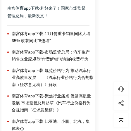
南宫体育app下载-利好来了！国家市场监督
管理总局，最新发文！
南宫体育app下载-11月份重卡销量同比大增
65% 收获同比“8连增”
南宫体育app下载-市场监管总局：汽车生产
销售企业应规范“付费解锁”功能的收费行为
南宫体育app下载-规范价格行为 推动汽车行
业高质量发展——《汽车行业价格行为合规指
南（征求意见稿）》解读
南宫体育app下载-聚焦行业痛点 促进高质量
发展 市场监管总局起草《汽车行业价格行为
合规指南（征求意见稿）》
南宫体育app下载-比亚迪、小鹏、北汽，集
体表态