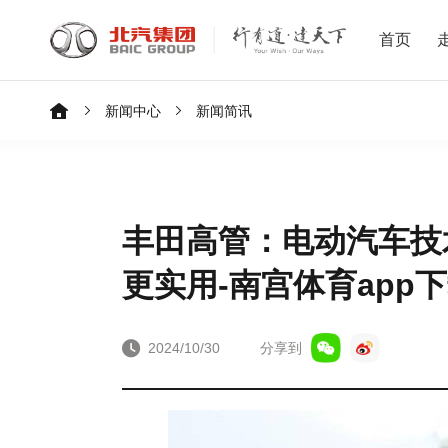
首页
新闻中心
新闻简讯
丰田高管：电动汽车技
更实用-南宫体育app
2024/10/30
分享到