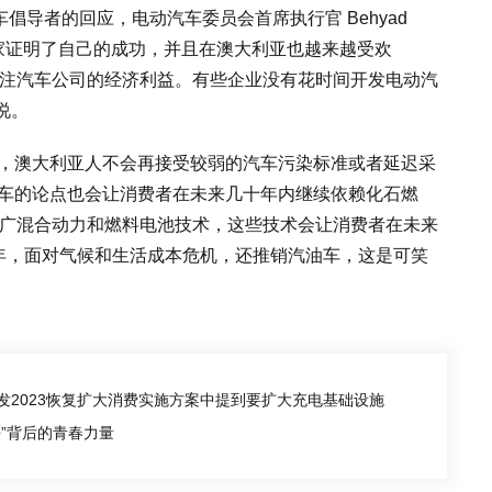
倡导者的回应，电动汽车委员会首席执行官 Behyad
他国家证明了自己的成功，并且在澳大利亚也越来越受欢
关注汽车公司的经济利益。有些企业没有花时间开发电动汽
说。
r 则认为，澳大利亚人不会再接受较弱的汽车污染标准或者延迟采
力汽车的论点也会让消费者在未来几十年内继续依赖化石燃
推广混合动力和燃料电池技术，这些技术会让消费者在未来
3 年，面对气候和生活成本危机，还推销汽油车，这是可笑
发2023恢复扩大消费实施方案中提到要扩大充电基础设施
海”背后的青春力量