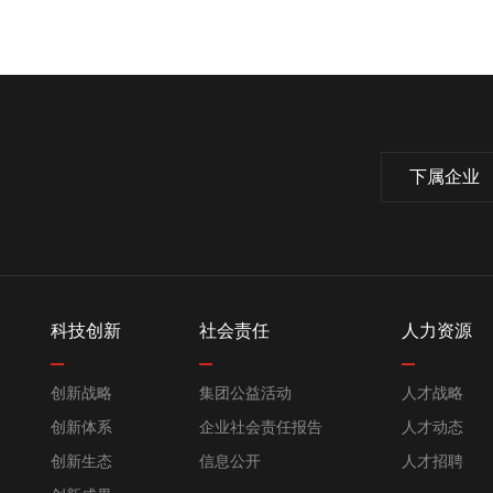
下属企业
科技创新
社会责任
人力资源
创新战略
集团公益活动
人才战略
创新体系
企业社会责任报告
人才动态
创新生态
信息公开
人才招聘