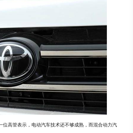
一位高管表示，电动汽车技术还不够成熟，而混合动力汽