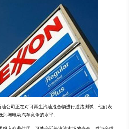
的石油公司正在对可再生汽油混合物进行道路测试，他们表
低到与电动汽车竞争的水平。
果投入商业使用，可能会延长汽油市场的寿命，成为全球