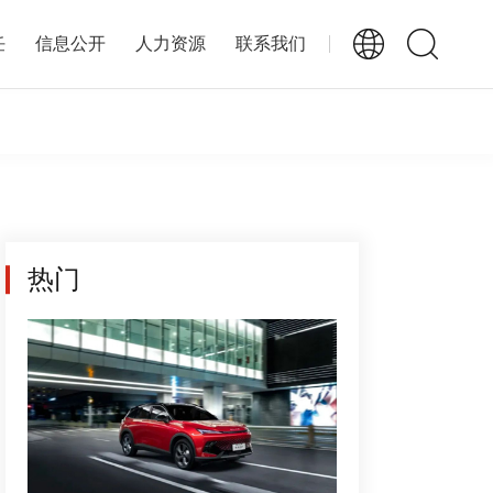
任
信息公开
人力资源
联系我们
热门