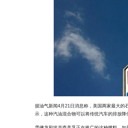
据油气新闻4月21日消息称，美国两家最大
示，这种汽油混合物可以将传统汽车的排放降
雪佛龙和埃克森美孚正在推广的这种燃料，如