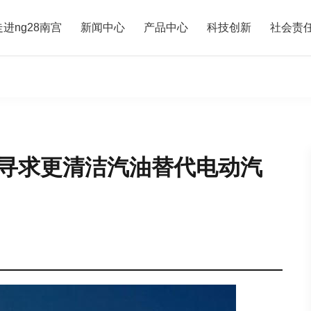
走进ng28南宫
新闻中心
产品中心
科技创新
社会责
寻求更清洁汽油替代电动汽