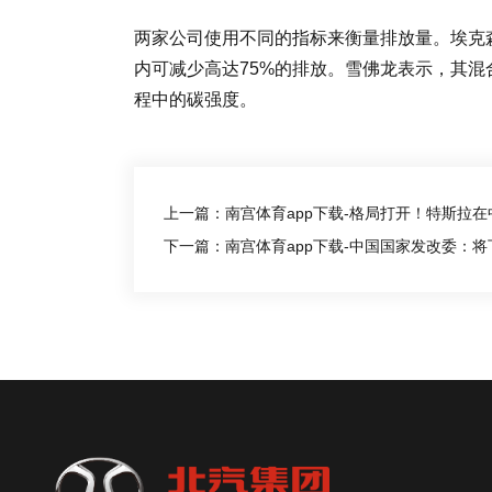
两家公司使用不同的指标来衡量排放量。埃克
内可减少高达75%的排放。雪佛龙表示，其混
程中的碳强度。
上一篇：南宫体育app下载-格局打开！特斯拉
下一篇：南宫体育app下载-中国国家发改委：