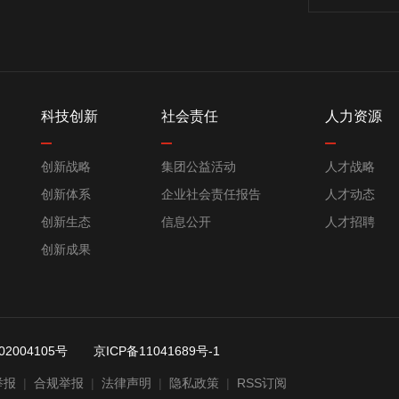
科技创新
社会责任
人力资源
创新战略
集团公益活动
人才战略
创新体系
企业社会责任报告
人才动态
创新生态
信息公开
人才招聘
创新成果
2004105号
京ICP备11041689号-1
举报
|
合规举报
|
法律声明
|
隐私政策
|
RSS订阅