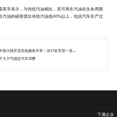
森美孚表示，与传统汽油相比，其可再生汽油在生命周期
合汽油的碳密度比传统汽油低40%以上，包括汽车生产过
在中国大陆开启充电服务共享！涉37款车型一览→
将下大力气稳定汽车消费
下属企业