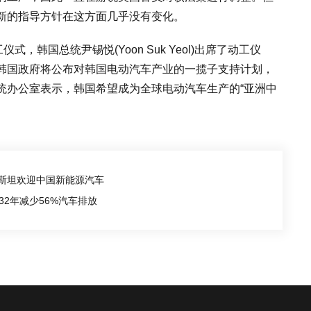
新的指导方针在这方面几乎没有变化。
，韩国总统尹锡悦(Yoon Suk Yeol)出席了动工仪
韩国政府将公布对韩国电动汽车产业的一揽子支持计划，
统办公室表示，韩国希望成为全球电动汽车生产的“亚洲中
克斯坦欢迎中国新能源汽车
32年减少56%汽车排放