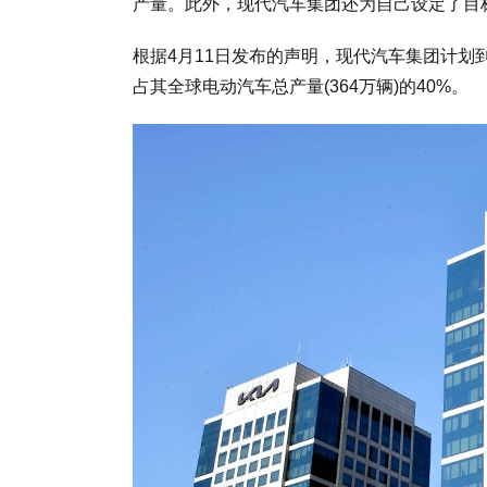
产量。此外，现代汽车集团还为自己设定了目
根据4月11日发布的声明，现代汽车集团计划到
占其全球电动汽车总产量(364万辆)的40%。