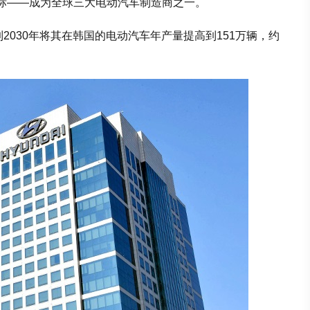
标——成为全球三大电动汽车制造商之一。
2030年将其在韩国的电动汽车年产量提高到151万辆，约