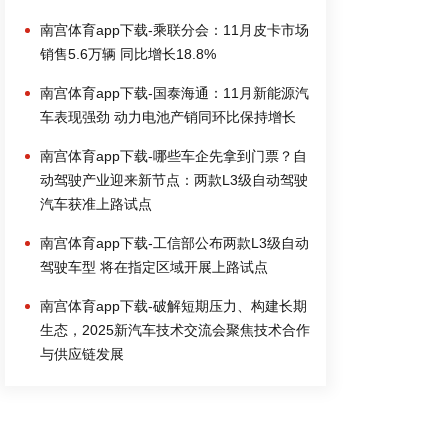
南宫体育app下载-乘联分会：11月皮卡市场
销售5.6万辆 同比增长18.8%
南宫体育app下载-国泰海通：11月新能源汽
车表现强劲 动力电池产销同环比保持增长
南宫体育app下载-哪些车企先拿到门票？自
动驾驶产业迎来新节点：两款L3级自动驾驶
汽车获准上路试点
南宫体育app下载-工信部公布两款L3级自动
驾驶车型 将在指定区域开展上路试点
南宫体育app下载-破解短期压力、构建长期
生态，2025新汽车技术交流会聚焦技术合作
与供应链发展