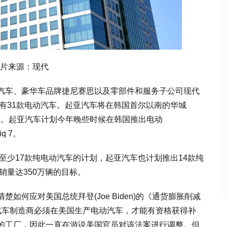
图片来源：现代
汽车、豪华车品牌捷尼赛思以及零部件和服务子公司现代
拥有31款电动汽车。起亚汽车将在韩国首尔以南的华城
的工厂。起亚汽车计划今年晚些时候在韩国推出电动
q 7。
出至少17款纯电动汽车的计划，起亚汽车也计划推出14款纯
销量达350万辆的目标。
何应对美国总统拜登(Joe Biden)的《通货膨胀削减
t)，该法案要求汽车制造商必须在美国生产电动汽车，才能有资格获得补
的工厂，因此一直在游说美国官员对该法案进行调整。但