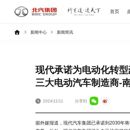
首页
新闻中心
新闻简讯
现代承诺为电动化转型
三大电动汽车制造商-南
2024/11/11
分享到
据外媒报道，现代汽车集团已承诺到2030年将