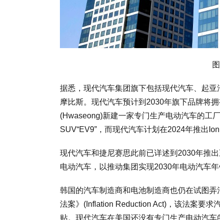
据悉，现代汽车集团旗下包括现代汽车、起亚
摩比斯。现代汽车预计到2030年旗下品牌将
(Hwaseong)新建一家专门生产电动汽车
SUV“EV9”，而现代汽车计划在2024年推出Ioni
现代汽车和捷尼赛思此前已详述到2030年推
电动汽车，以推动集团实现2030年电动汽车年
韩国的汽车制造商和电池制造商也仍在试图弄清楚如
法案》(Inflation Reduction Ac
贴。现代汽车在美国还没有专门生产电动汽车