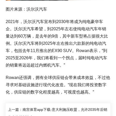
图片来源：沃尔沃汽车
2021年，沃尔沃汽车宣布到2030年将成为纯电豪华车
企。沃尔沃汽车希望，到2025年左右使纯电动汽车年销
量达到60万辆，是去年的9倍，其中新车型将占据很大比
例。沃尔沃汽车将到2025年左右推出六款新的纯电动汽
车，包括去年11月推出的EX90 SUV。Rowan表示，“到
2025至2026年，我们将看到一个拐点，届时纯电动汽车
的销量将远远超过内燃机汽车。”
Rowan还强调，拥有全球供应链会带来成本效益，不过他
寻求对基础设施进行现代化改造。“现在我们将投资数字
化，供应链的数字化程度越高，可视度也越高。”
上一篇：南宫体育app下载-意大利施压欧盟，允许2035年后销