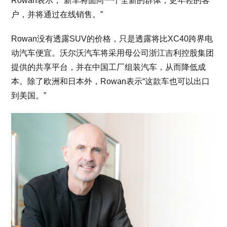
Rowan表示，“新车将面向一个全新的群体，更年轻的客
户，并将通过在线销售。”
Rowan没有透露SUV的价格，只是透露将比XC40跨界电
动汽车便宜。沃尔沃汽车将采用母公司浙江吉利控股集团
提供的共享平台，并在中国工厂组装汽车，从而降低成
本。除了欧洲和日本外，Rowan表示“这款车也可以出口
到美国。”