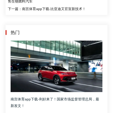
售生物燃料汽车
下一篇：南宫体育app下载-比亚迪又官宣新技术！
热门
南宫体育app下载-利好来了！国家市场监督管理总局，最
新发文！