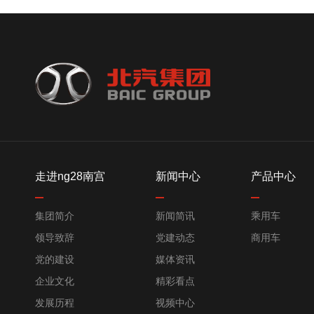
走进ng28南宫
新闻中心
产品中心
集团简介
新闻简讯
乘用车
领导致辞
党建动态
商用车
党的建设
媒体资讯
企业文化
精彩看点
发展历程
视频中心