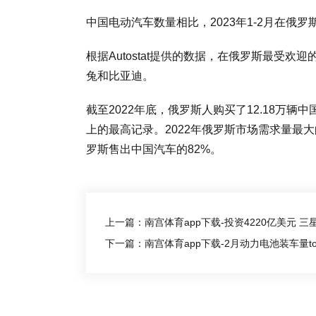
中国电动汽车数量相比，2023年1-2月在俄
根据Autostat提供的数据，在俄罗斯最受
兔和比亚迪。
截至2022年底，俄罗斯人购买了12.18万
上的最高记录。2022年俄罗斯市场需求量最
罗斯售出中国汽车的82%。
上一篇：南宫体育app下载-投资4220亿美元 
下一篇：南宫体育app下载-2月动力电池装车量t