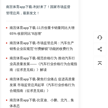
南宫体育app下载-利好来了！国家市场监督
管理总局，最新发文！
南宫体育app下载-11月份重卡销量同比大增
65% 收获同比“8连增”
南宫体育app下载-市场监管总局：汽车生产
销售企业应规范“付费解锁”功能的收费行为
南宫体育app下载-规范价格行为 推动汽车行
业高质量发展——《汽车行业价格行为合规指
南（征求意见稿）》解读
南宫体育app下载-聚焦行业痛点 促进高质量
发展 市场监管总局起草《汽车行业价格行为
合规指南（征求意见稿）》
南宫体育app下载-比亚迪、小鹏、北汽，集
体表态