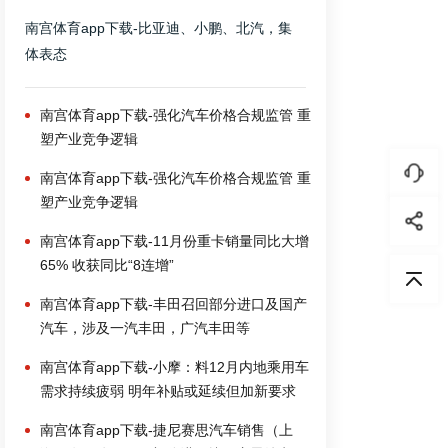
南宫体育app下载-比亚迪、小鹏、北汽，集
体表态
南宫体育app下载-强化汽车价格合规监管 重
塑产业竞争逻辑
南宫体育app下载-强化汽车价格合规监管 重
塑产业竞争逻辑
南宫体育app下载-11月份重卡销量同比大增
65% 收获同比“8连增”
南宫体育app下载-丰田召回部分进口及国产
汽车，涉及一汽丰田，广汽丰田等
南宫体育app下载-小摩：料12月内地乘用车
需求持续疲弱 明年补贴或延续但加新要求
南宫体育app下载-捷尼赛思汽车销售（上