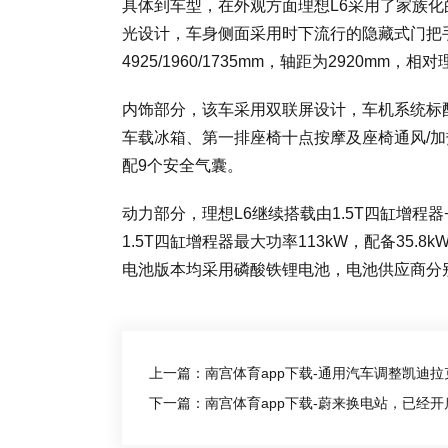
具体到车型，在外观方面理想L6采用了家族化
光设计，车身侧面采用时下流行的隐藏式门把
4925/1960/1735mm，轴距为2920mm，
内饰部分，该车采用双联屏设计，车机系统标配高
车载冰箱、第一排座椅十点按摩及座椅通风/加
配9个安全气囊。
动力部分，理想L6继续搭载由1.5T四缸增
1.5T四缸增程器最大功率113kW，配备35.
电池版本均采用磷酸铁锂电池，电池供应商分
上一篇：南宫体育app下载-通用汽车调整凯迪拉克
下一篇：南宫体育app下载-蔚来换电站，已经开