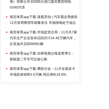
海）有限公司召回部分进口捷尼赛思纯电
GV60汽车
南宫体育app下载-港股异动 | 汽车股走势疲软
12月首周乘用车销量承压 市场情绪处于低位
南宫体育app下载-市场监管总局：11月共7家
汽车生产企业宣布召回共计24.45万辆汽车，
比亚迪共召回88981辆
南宫体育app下载-吉林电视台报道查博士：
新能源二手车可以放心购
南宫体育app下载-乘联分会：11月全国皮卡
市场批发销售5.6万辆 同比增长18.8%