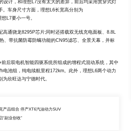
的设计，和理想L7没有太大的差异，前后均采用贯穿式灯
手。车身尺寸方面，理想L6长宽高分别为
相对理想L7要小一号。
通骁龙8295P芯片;同时还搭载双无线充电面板、8.8L
热、带抗菌防霉防螨功能的CN95滤芯、全景天幕，并标
程器+前后双电机智能四驱系统所组成的增程式混动系统，其中
8kWh电池组，纯电续航里程172km。此外，理想L6两个动力
别为欣旺达与宁德时代。
产品组合 停产XT6汽油动力SUV
启“副业创收”