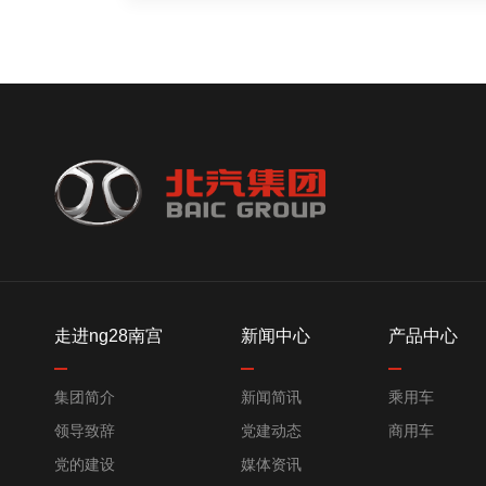
走进ng28南宫
新闻中心
产品中心
集团简介
新闻简讯
乘用车
领导致辞
党建动态
商用车
党的建设
媒体资讯