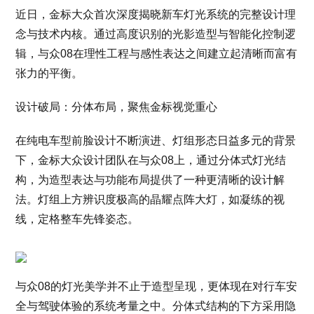
近日，金标大众首次深度揭晓新车灯光系统的完整设计理
念与技术内核。通过高度识别的光影造型与智能化控制逻
辑，与众08在理性工程与感性表达之间建立起清晰而富有
张力的平衡。
设计破局：分体布局，聚焦金标视觉重心
在纯电车型前脸设计不断演进、灯组形态日益多元的背景
下，金标大众设计团队在与众08上，通过分体式灯光结
构，为造型表达与功能布局提供了一种更清晰的设计解
法。灯组上方辨识度极高的晶耀点阵大灯，如凝练的视
线，定格整车先锋姿态。
与众08的灯光美学并不止于造型呈现，更体现在对行车安
全与驾驶体验的系统考量之中。分体式结构的下方采用隐