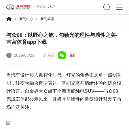
新闻中心
新闻简讯
与众08：以匠心之笔，勾勒光的理性与感性之美-
南宫体育app下载
2026/06/29
分享到
当汽车设计步入数智化时代，灯光的角色正从单一照明功
能，转变为融合造型表达、智能交互与情绪体验的综合设
计语言。自金标大众旗下全新旗舰纯电SUV——与众08
完成工信部公示以来，其极具前瞻性的造型设计引发了市
场广泛关注。