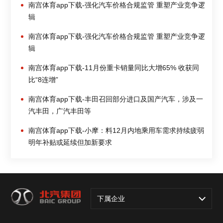
南宫体育app下载-强化汽车价格合规监管 重塑产业竞争逻
辑
南宫体育app下载-强化汽车价格合规监管 重塑产业竞争逻
辑
南宫体育app下载-11月份重卡销量同比大增65% 收获同
比“8连增”
南宫体育app下载-丰田召回部分进口及国产汽车，涉及一
汽丰田，广汽丰田等
南宫体育app下载-小摩：料12月内地乘用车需求持续疲弱
明年补贴或延续但加新要求
下属企业