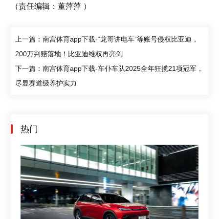
（责任编辑：董萍萍 ）
上一篇：南宫体育app下载-“龙哥讲电车”等账号侵权比亚迪，
200万判赔落地！比亚迪维权再亮剑
下一篇：南宫体育app下载-车仆车队2025全年狂揽21项冠军，
尽显赛道级养护实力
热门